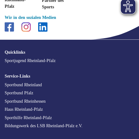
Wir in den sozialen Medien
SEO
Quicklinks
Navigation
Sportjugend Rheinland-Pfalz
Service-Links
Sportbund Rheinland
Sportbund Pfalz
Sportbund Rheinhessen
Haus Rheinland-Pfalz
Sporthilfe Rheinland-Pfalz
Bildungswerk des LSB Rheinland-Pfalz e.V.