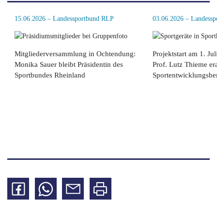
15.06.2026 – Landessportbund RLP
Mitgliederversammlung in Ochtendung:
Projektstart am 1. Ju
Monika Sauer bleibt Präsidentin des
Prof. Lutz Thieme er
Sportbundes Rheinland
Sportentwicklungsber
weiterlesen
weiterlesen
Auf
Per
Per
Seite
Facebook
WhatsApp
Mail
drucken
teilen
teilen
teilen