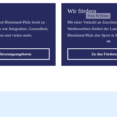
Wir fördern
Foto: M. Heinze
d Rheinland-Pfalz berät zu
Mit einer Vielzahl an Zuschüs
n wie Integration, Gesundheit,
Wettbewerben fördert der Lan
mt und vielen mehr.
Rheinland-Pfalz den Sport in 
Beratungsangeboten
Zu den Förder