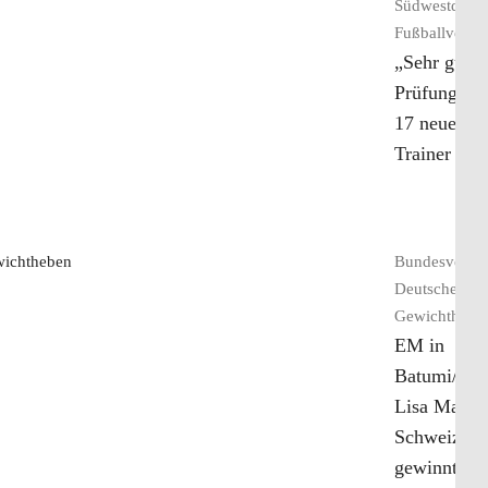
Südwestdeuts
Fußballverba
„Sehr gute
Prüfungslei
17 neue B-
Trainer i
weiterlesen
Bundesverba
Deutscher
Gewichthebe
EM in
Batumi/Geo
Lisa Marie
Schweizer
gewinnt Go