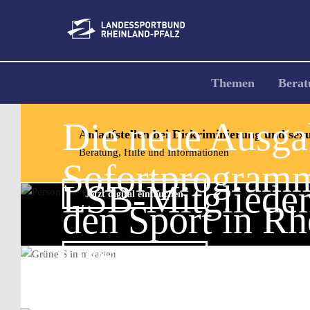
Direkt
zum
Inhalt
Hauptnavigation
Themen
Berat
Die neue Ausgab
Anlaufstellen bei Diskriminierung und sexu
Beratung, Hilfe und Informationen
Sofortprogramm
LSB-Mitgliede
Jetzt digital eintauchen
den Sport in Rh
Pfalz jetzt!
19.09.2026 in Ingelheim
Wahlforderunge