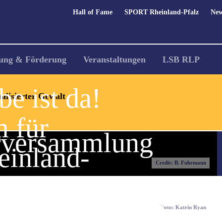
Hall of Fame
SPORT Rheinland-Pfalz
New
ung & Förderung
Veranstaltungen
LSB RLP
e ist da!
alisierter Gewalt
 für
rversammlung
einland-
Credit: B. Fuhrmann
n des Sports &
Foto: Katrin Ryan