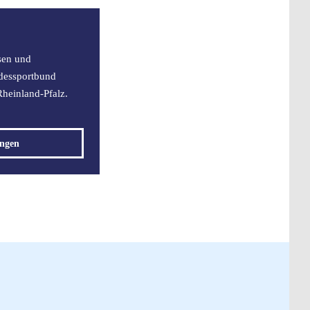
sen und
dessportbund
Rheinland-Pfalz.
ungen