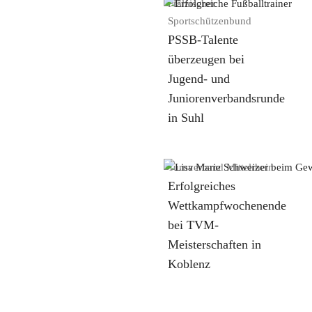
Pfälzischer
Sportschützenbund
PSSB-Talente
überzeugen bei
Jugend- und
Juniorenverbandsrunde
in Suhl
weiterlesen
Turnverband Mittelrhein
Erfolgreiches
Wettkampfwochenende
bei TVM-
Meisterschaften in
Koblenz
weiterlesen