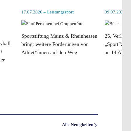
17.07.2026 – Leistungssport
09.07.2026 – 
Sportstiftung Mainz & Rheinhessen
25. Verleih
yball
bringt weitere Förderungen von
„Sport“: Co
0
Athlet*innen auf den Weg
an 14 Abitu
ier
weiterlesen
weiterlesen
Alle Neuigkeiten