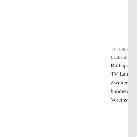
TV 1883 Mai
Laubenheim
Rollisportle
TV Lauben
Zweiter bei
bundeswei
Vereinswet
weiterlesen