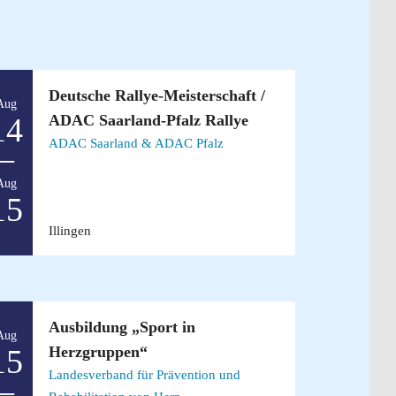
Deutsche Rallye-Meisterschaft /
Aug
ADAC Saarland-Pfalz Rallye
14
ADAC Saarland & ADAC Pfalz
–
Aug
15
Illingen
Ausbildung „Sport in
Aug
Herzgruppen“
15
Landesverband für Prävention und
–