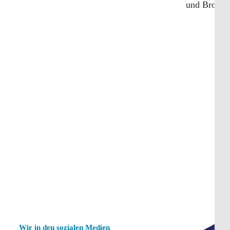
und Bronze
weiterlesen
e
Wir in den sozialen Medien