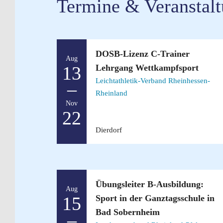
Termine & Veranstal
DOSB-Lizenz C-Trainer
Aug
Lehrgang Wettkampfsport
13
Leichtathletik-Verband Rheinhessen-
–
Rheinland
Nov
22
Dierdorf
Übungsleiter B-Ausbildung:
Aug
Sport in der Ganztagsschule in
15
Bad Sobernheim
–