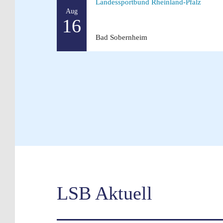
Landessportbund Rheinland-Pfalz
Aug
16
Bad Sobernheim
LSB Aktuell