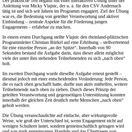
Der praktische Teil begann mit einer interaktiven Übung unter der
Anleitung von Micky Vlajnic, der u. a. für den CSV Andernach
tätig ist und sich seit Jahren im Programm engagiert. Ziel der Übung
war es, die Bedeutung von geteilter Verantwortung und aktiver
Einbindung – zentrale Aspekte für die Förderung jungen
Engagements – erfahrbar zu machen.
In einem ersten Durchgang stellte Vlajnic den rheinland-pfälzischen
Programmleiter Christian Bürkel auf eine Erhöhung – stellvertretend
für eine einzelne Person „an der Spitze“. Innerhalb von 90
Sekunden bestand die Aufgabe darin, dass dieser allein möglichst
viele der unter ihm stehenden Teilnehmenden zu sich „nach oben“
holt.
Im zweiten Durchgang wurde dieselbe Aufgabe erneut gestellt –
diesmal jedoch mit einer entscheidenden Veränderung: Jede Person,
die es nach oben geschafft hatte, durfte nun aktiv mithelfen, weitere
Teilnehmende nach oben zu ziehen. Durch dieses Prinzip der
geteilten Verantwortung und gegenseitigen Unterstützung konnten
innerhalb der gleichen Zeit deutlich mehr Menschen „nach oben“
geholt werden.
Die Übung veranschaulichte auf einfache, aber wirkungsvolle
Weise, wie groß der Unterschied ist, wenn Engagement nicht auf
wenigen Schultern lastet, sondern gemeinschaftlich getragen wird
und wie stark gemeinsames Handeln und das Übertragen von