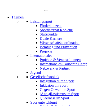
Direkt
zum
Inhalt
Themen
Leistungssport
Hauptnavigation
Förderkonzept
Sportinternat Koblenz
Stützpunkte
Duale Karriere
Wissenschaftskoordination
Beratung und Prävention
Projekte
Internationales
Projekte & Veranstaltungen
Internationales Coubertin Camp
Netzwerk & Partner
Jugend
Gesellschaftspolitik
Integration durch Sport
Inklusion im Sport
Gegen Gewalt im Sport
(Anti-)Rassismus im Sport
Queerness im Sport
Sportentwicklung