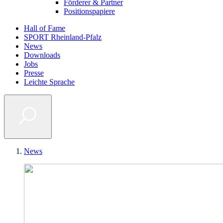
Förderer & Partner
Positionspapiere
Hall of Fame
SPORT Rheinland-Pfalz
Metanavigation
News
Downloads
Jobs
Presse
Leichte Sprache
News
Pfadnavigation