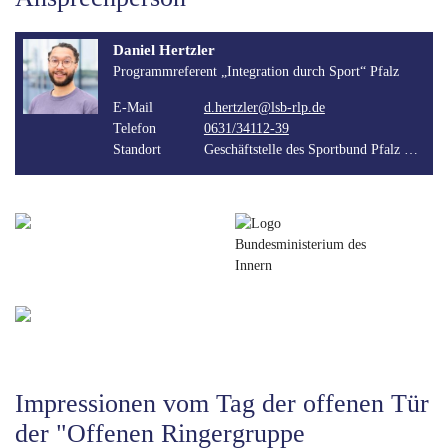
Daniel Hertzler
Programmreferent „Integration durch Sport“ Pfalz
E-Mail
d.hertzler@lsb-rlp.de
Telefon
0631/34112-39
Standort
Geschäftstelle des Sportbund Pfalz (Kaiserslautern)
Impressionen vom Tag der offenen Tür
der "Offenen Ringergruppe