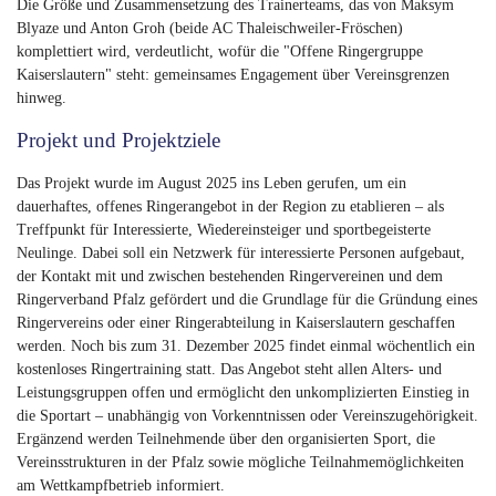
Die Größe und Zusammensetzung des Trainerteams, das von Maksym
Blyaze und Anton Groh (beide AC Thaleischweiler-Fröschen)
komplettiert wird, verdeutlicht, wofür die "Offene Ringergruppe
Kaiserslautern" steht: gemeinsames Engagement über Vereinsgrenzen
hinweg.
Projekt und Projektziele
Das Projekt wurde im August 2025 ins Leben gerufen, um ein
dauerhaftes, offenes Ringerangebot in der Region zu etablieren – als
Treffpunkt für Interessierte, Wiedereinsteiger und sportbegeisterte
Neulinge. Dabei soll ein Netzwerk für interessierte Personen aufgebaut,
der Kontakt mit und zwischen bestehenden Ringervereinen und dem
Ringerverband Pfalz gefördert und die Grundlage für die Gründung eines
Ringervereins oder einer Ringerabteilung in Kaiserslautern geschaffen
werden. Noch bis zum 31. Dezember 2025 findet einmal wöchentlich ein
kostenloses Ringertraining statt. Das Angebot steht allen Alters- und
Leistungsgruppen offen und ermöglicht den unkomplizierten Einstieg in
die Sportart – unabhängig von Vorkenntnissen oder Vereinszugehörigkeit.
Ergänzend werden Teilnehmende über den organisierten Sport, die
Vereinsstrukturen in der Pfalz sowie mögliche Teilnahmemöglichkeiten
am Wettkampfbetrieb informiert.