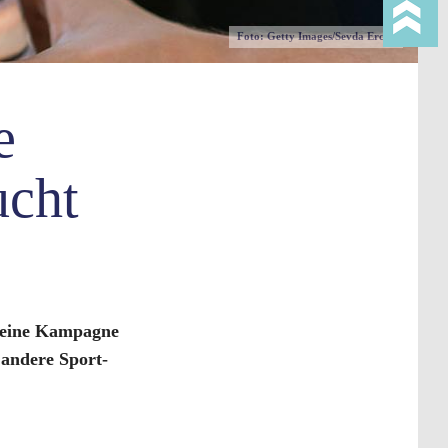
Foto: Getty Images/Sevda Ercan
e
ucht
p eine Kampagne
andere Sport-