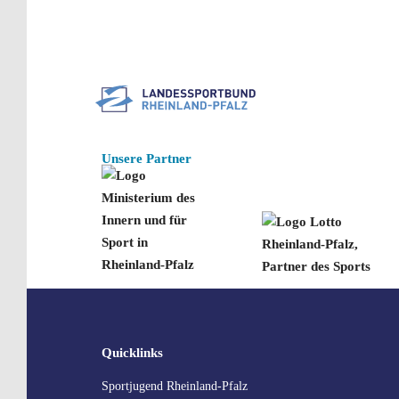
Unsere Partner
SEO
Quicklinks
Navigation
Sportjugend Rheinland-Pfalz