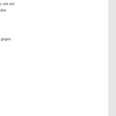
n, um auf
 den
, gegen