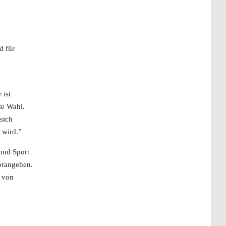
 für
 ist
te Wahl.
sich
 wird.”
und Sport
orangehen.
n von