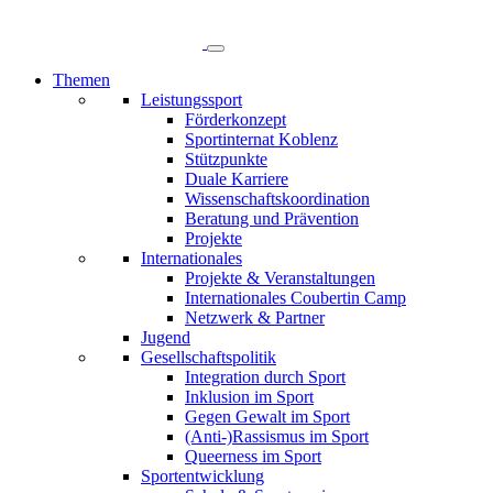
Direkt
zum
Inhalt
Themen
Leistungssport
Hauptnavigation
Förderkonzept
Sportinternat Koblenz
Stützpunkte
Duale Karriere
Wissenschaftskoordination
Beratung und Prävention
Projekte
Internationales
Projekte & Veranstaltungen
Internationales Coubertin Camp
Netzwerk & Partner
Jugend
Gesellschaftspolitik
Integration durch Sport
Inklusion im Sport
Gegen Gewalt im Sport
(Anti-)Rassismus im Sport
Queerness im Sport
Sportentwicklung