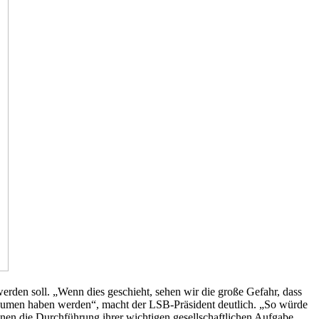
rden soll. „Wenn dies geschieht, sehen wir die große Gefahr, dass
räumen haben werden“, macht der LSB-Präsident deutlich. „So würde
nen die Durchführung ihrer wichtigen gesellschaftlichen Aufgabe