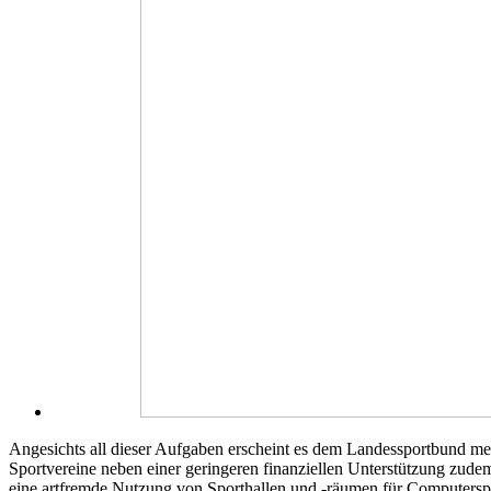
Angesichts all dieser Aufgaben erscheint es dem Landessportbund meh
Sportvereine neben einer geringeren finanziellen Unterstützung zu
eine artfremde Nutzung von Sporthallen und -räumen für Computerspie