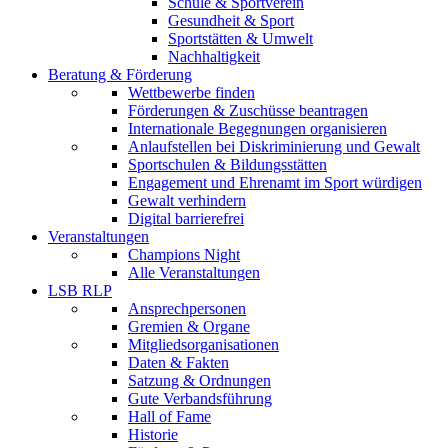
Schule & Sportverein
Gesundheit & Sport
Sportstätten & Umwelt
Nachhaltigkeit
Beratung & Förderung
Wettbewerbe
finden
Förderungen & Zuschüsse
beantragen
Internationale Begegnungen
organisieren
Anlaufstellen
bei Diskriminierung und Gewalt
Sportschulen & Bildungsstätten
Engagement und Ehrenamt
im Sport würdigen
Gewalt
verhindern
Digital barrierefrei
Veranstaltungen
Champions Night
Alle Veranstaltungen
LSB RLP
Ansprechpersonen
Gremien & Organe
Mitgliedsorganisationen
Daten & Fakten
Satzung & Ordnungen
Gute Verbandsführung
Hall of Fame
Historie