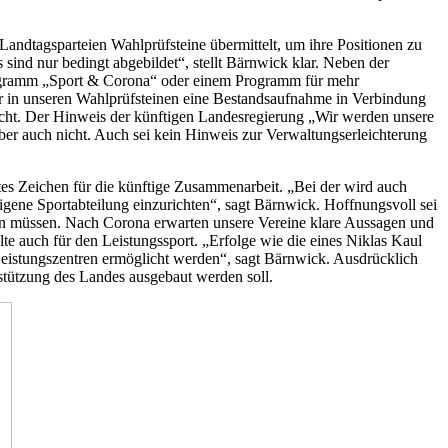
andtagsparteien Wahlprüfsteine übermittelt, um ihre Positionen zu
 sind nur bedingt abgebildet“, stellt Bärnwick klar. Neben der
programm „Sport & Corona“ oder einem Programm für mehr
wir in unseren Wahlprüfsteinen eine Bestandsaufnahme in Verbindung
uscht. Der Hinweis der künftigen Landesregierung „Wir werden unsere
aber auch nicht. Auch sei kein Hinweis zur Verwaltungserleichterung
utes Zeichen für die künftige Zusammenarbeit. „Bei der wird auch
gene Sportabteilung einzurichten“, sagt Bärnwick. Hoffnungsvoll sei
sen müssen. Nach Corona erwarten unsere Vereine klare Aussagen und
lte auch für den Leistungssport. „Erfolge wie die eines Niklas Kaul
 Leistungszentren ermöglicht werden“, sagt Bärnwick. Ausdrücklich
stützung des Landes ausgebaut werden soll.