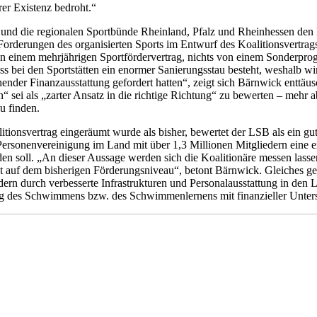
er Existenz bedroht.“
und die regionalen Sportbünde Rheinland, Pfalz und Rheinhessen den L
Forderungen des organisierten Sports im Entwurf des Koalitionsvertrags
s von einem mehrjährigen Sportfördervertrag, nichts von einem Sonder
dass bei den Sportstätten ein enormer Sanierungsstau besteht, weshalb 
ender Finanzausstattung gefordert hatten“, zeigt sich Bärnwick enttä
n“ sei als „zarter Ansatz in die richtige Richtung“ zu bewerten – mehr 
u finden.
itionsvertrag eingeräumt wurde als bisher, bewertet der LSB als ein g
rsonenvereinigung im Land mit über 1,3 Millionen Mitgliedern eine ei
rden soll. „An dieser Aussage werden sich die Koalitionäre messen las
cht auf dem bisherigen Förderungsniveau“, betont Bärnwick. Gleiches ge
ndern durch verbesserte Infrastrukturen und Personalausstattung in den
rung des Schwimmens bzw. des Schwimmenlernens mit finanzieller Unter