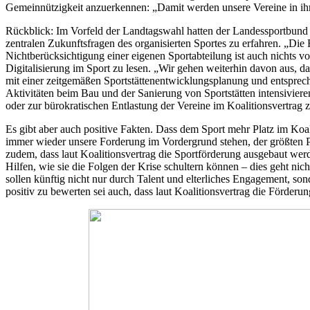
Gemeinnützigkeit anzuerkennen: „Damit werden unsere Vereine in ihr
Rückblick: Im Vorfeld der Landtagswahl hatten der Landessportbund 
zentralen Zukunftsfragen des organisierten Sportes zu erfahren. „Die 
Nichtberücksichtigung einer eigenen Sportabteilung ist auch nicht
Digitalisierung im Sport zu lesen. „Wir gehen weiterhin davon aus, 
mit einer zeitgemäßen Sportstättenentwicklungsplanung und entsprech
Aktivitäten beim Bau und der Sanierung von Sportstätten intensiviere
oder zur bürokratischen Entlastung der Vereine im Koalitionsvertrag z
Es gibt aber auch positive Fakten. Dass dem Sport mehr Platz im Koal
immer wieder unsere Forderung im Vordergrund stehen, der größten Pe
zudem, dass laut Koalitionsvertrag die Sportförderung ausgebaut we
Hilfen, wie sie die Folgen der Krise schultern können – dies geht ni
sollen künftig nicht nur durch Talent und elterliches Engagement, so
positiv zu bewerten sei auch, dass laut Koalitionsvertrag die Förde