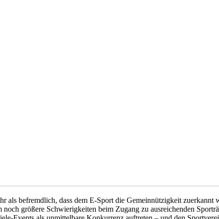
r als befremdlich, dass dem E-Sport die Gemeinnützigkeit zuerkannt we
dem noch größere Schwierigkeiten beim Zugang zu ausreichenden Sport
le-Events als unmittelbare Konkurrenz auftreten – und den Sportverei