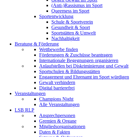
(Anti-)Rassismus im Sport
Queerness im Sport
Sportentwicklung
Schule & Sportverein
Gesundheit & Sport
Sportstätten & Umwelt
Nachhaltigkeit
Beratung & Förderung
Wettbewerbe
finden
Förderungen & Zuschüsse
beantragen
Internationale Begegnungen
organisieren
Anlaufstellen
bei Diskriminierung und Gewalt
Sportschulen & Bildungsstätten
Engagement und Ehrenamt
im Sport würdigen
Gewalt
verhindern
Digital barrierefrei
Veranstaltungen
Champions Night
Alle Veranstaltungen
LSB RLP
Ansprechpersonen
Gremien & Organe
Mitgliedsorganisationen
Daten & Fakten