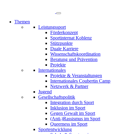
Direkt
zum
Inhalt
Themen
Leistungssport
Hauptnavigation
Förderkonzept
Sportinternat Koblenz
Stützpunkte
Duale Karriere
Wissenschaftskoordination
Beratung und Prävention
Projekte
Internationales
Projekte & Veranstaltungen
Internationales Coubertin Camp
Netzwerk & Partner
Jugend
Gesellschaftspolitik
Integration durch Sport
Inklusion im Sport
Gegen Gewalt im Sport
(Anti-)Rassismus im Sport
Queerness im Sport
Sportentwicklung